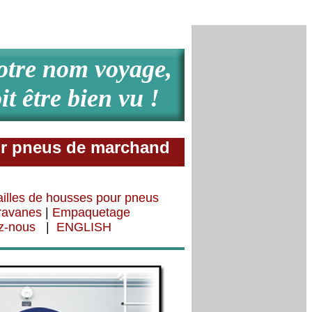
otre nom voyage,
oit être bien vu !
r pneus de marchand
ailles de housses pour pneus
ravanes
|
Empaquetage
z-nous
|
ENGLISH