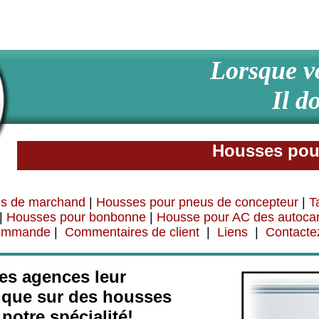
Lorsque v
Il d
Housses pou
us de marchand
|
Housses pour pneus de concepteur
|
T
|
Housses pour bonbonne
|
Housse pour AC des autoca
commande
|
Commentaires de client
|
Liens
|
Contacte
des agences leur
nique sur des housses
notre spécialité!